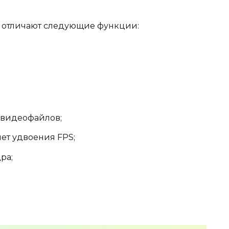
р отличают следующие функции:
видеофайлов;
ет удвоения FPS;
ра;