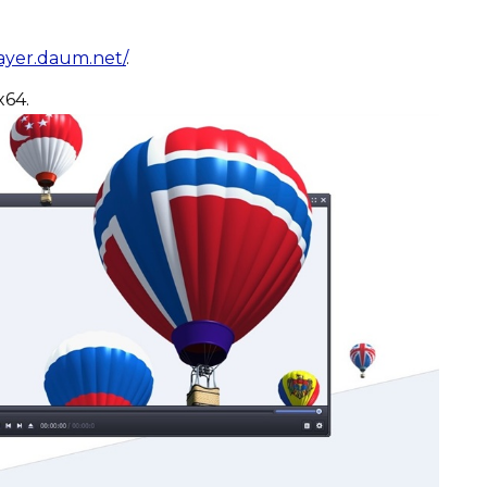
layer.daum.net/
.
x64.