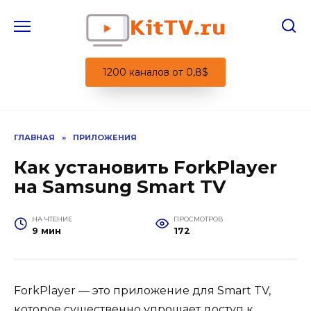
Перейти
к
содержанию
1200 каналов от 0,8$
ГЛАВНАЯ
»
ПРИЛОЖЕНИЯ
Как установить ForkPlayer
на Samsung Smart TV
НА ЧТЕНИЕ
ПРОСМОТРОВ
9 мин
172
ForkPlayer — это приложение для Smart TV,
которое существенно упрощает доступ к